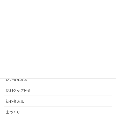
苦土石灰は何のために使う？必要性や効果について解
説！
2020年2月7日
カテゴリー
お野菜コラム
ズボラ必見
プランター栽培
レンタル農園
便利グッズ紹介
初心者必見
土づくり