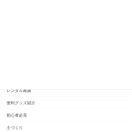
苦土石灰は何のために使う？必要性や効果について解
説！
2020年2月7日
カテゴリー
お野菜コラム
ズボラ必見
プランター栽培
レンタル農園
便利グッズ紹介
初心者必見
土づくり