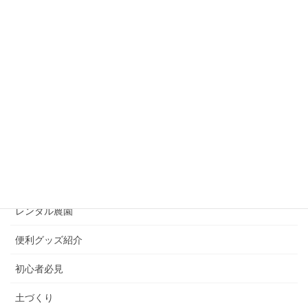
苦土石灰は何のために使う？必要性や効果について解
説！
2020年2月7日
カテゴリー
お野菜コラム
ズボラ必見
プランター栽培
レンタル農園
便利グッズ紹介
初心者必見
土づくり