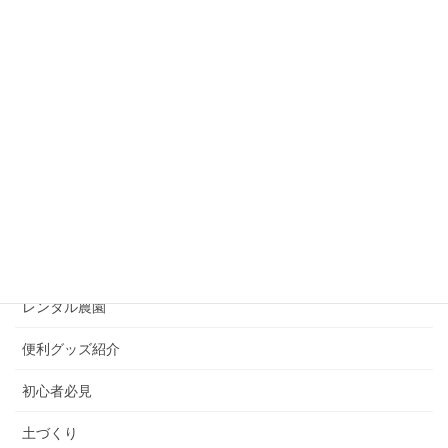
苦土石灰は何のために使う？必要性や効果について解
説！
2020年2月7日
カテゴリー
お野菜コラム
ズボラ必見
プランター栽培
レンタル農園
便利グッズ紹介
初心者必見
土づくり