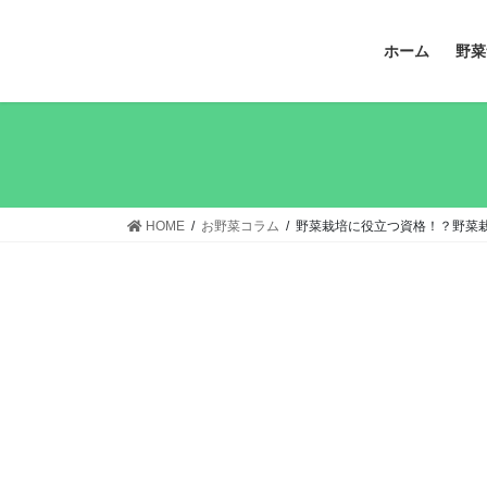
コ
ナ
ン
ビ
ホーム
野菜
テ
ゲ
ン
ー
ツ
シ
へ
ョ
ス
ン
キ
に
ッ
移
HOME
お野菜コラム
野菜栽培に役立つ資格！？野菜
プ
動