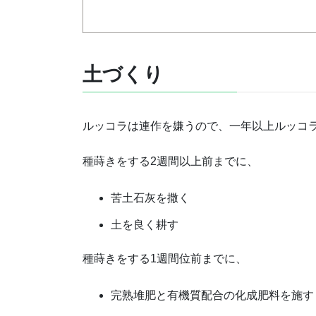
土づくり
ルッコラは連作を嫌うので
、一年以上ルッコ
種蒔きをする2週間以上前までに、
苦土石灰を撒く
土を良く耕す
種蒔きをする1週間位前までに、
完熟堆肥と有機質配合の化成肥料を施す