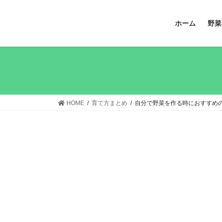
コ
ナ
ン
ビ
ホーム
野菜
テ
ゲ
ン
ー
ツ
シ
へ
ョ
ス
ン
キ
に
ッ
移
HOME
育て方まとめ
自分で野菜を作る時におすすめ
プ
動