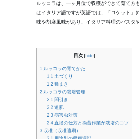
ルッコラは、一ヶ月位で収穫ができて育て方
はイタリア語ですが英語では、「ロケット」(r
味や胡麻風味があり、イタリア料理のパスタ
目次
[
hide
]
1
ルッコラの育てかた
1.1
土づくり
1.2
種まき
2
ルッコラの栽培管理
2.1
間引き
2.2
追肥
2.3
病害虫対策
2.4
直播の仕方と摘蕾作業が栽培のコツ
3
収穫（収穫適期）
3.1
用途別の収穫適期