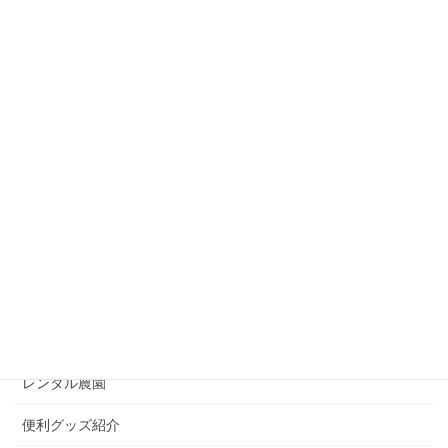
土壌改良に便利な「苦土石灰」は代用できる？！苦土
石灰の代わりになるもの4選！
2020年2月14日
苦土石灰は何のために使う？必要性や効果について解
説！
2020年2月7日
カテゴリー
お野菜コラム
ズボラ必見
プランター栽培
レンタル農園
便利グッズ紹介